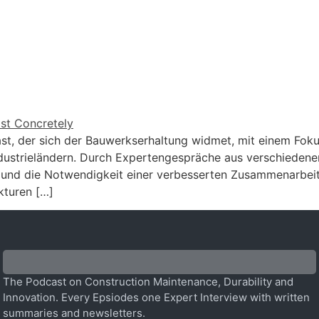
st, der sich der Bauwerkserhaltung widmet, mit einem Fo
Industrieländern. Durch Expertengespräche aus verschiedene
 und die Notwendigkeit einer verbesserten Zusammenarbeit
kturen […]
The Podcast on Construction Maintenance, Durability and
Innovation. Every Epsiodes one Expert Interview with written
summaries and newsletters.